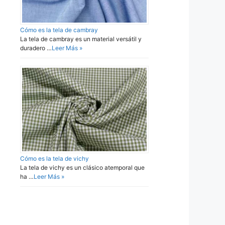
Cómo es la tela de cambray
La tela de cambray es un material versátil y
duradero …
Leer Más »
Cómo es la tela de vichy
La tela de vichy es un clásico atemporal que
ha …
Leer Más »